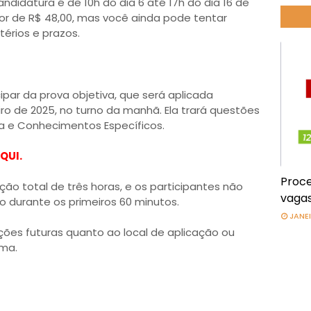
didatura é de 10h do dia 6 até 17h do dia 16 de
alor de R$ 48,00, mas você ainda pode tentar
térios e prazos.
ipar da prova objetiva, que será aplicada
ro de 2025, no turno da manhã. Ela trará questões
a e Conhecimentos Específicos.
QUI.
Proce
ção total de três horas, e os participantes não
vagas
o durante os primeiros 60 minutos.
JANEI
ções futuras quanto ao local de aplicação ou
ma.