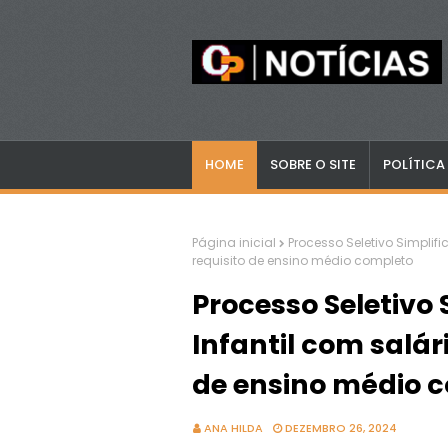
HOME
SOBRE O SITE
POLÍTICA
Página inicial
Processo Seletivo Simplifi
requisito de ensino médio completo
Processo Seletivo 
Infantil com salári
de ensino médio 
ANA HILDA
DEZEMBRO 26, 2024