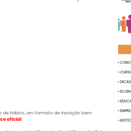
CONC
CURS
DICAS
ECON
EDUC
EMPR
mo de hábito, um formato de inscrição bem
co oficial
.
NOTÍC