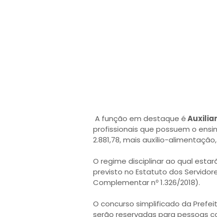
A função em destaque é
Auxiliar
profissionais que possuem o ens
2.881,78, mais auxílio-alimentação
O regime disciplinar ao qual esta
previsto no Estatuto dos Servidore
Complementar nº 1.326/2018).
O concurso simplificado da Prefei
serão reservadas para pessoas c