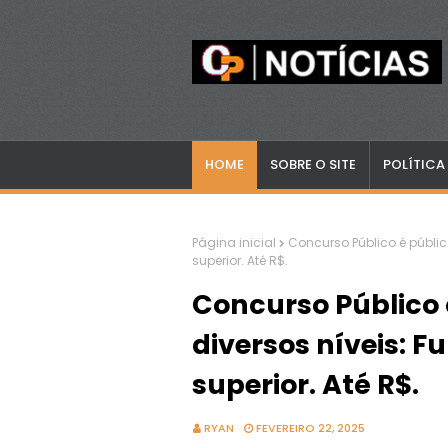
HOME
SOBRE O SITE
POLÍTICA
Página inicial
Concurso Público é públi
superior. Até R$.
Concurso Público 
diversos níveis: 
superior. Até R$.
RYAN
FEVEREIRO 22, 2025