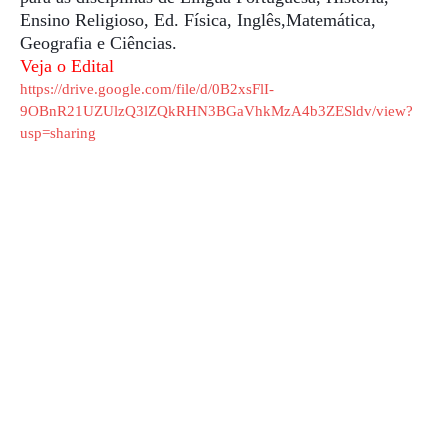
Ensino Religioso, Ed. Física, Inglês,Matemática,
Geografia e Ciências.
Veja o Edital
https://drive.google.com/file/d/0B2xsFlI-
9OBnR21UZUlzQ3lZQkRHN3BGaVhkMzA4b3ZESldv/view?
usp=sharing