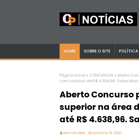
HOME
SOBRE O SITE
POLÍTICA
Página inicial
CONCURSOS
Aberto Con
com salários até R$ 4.638,96. Saiba Mais
Aberto Concurso p
superior na área 
até R$ 4.638,96. S
MATOS LIMA
AGOSTO 12, 2021