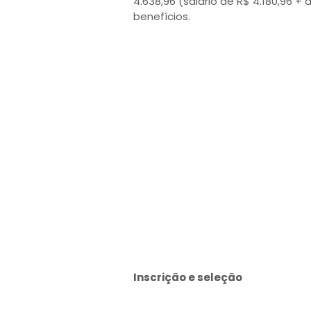
4.638,96 (salário de R$ 4.180,96 +
benefícios.
Inscrição e seleção