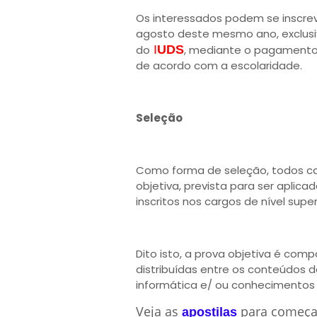
Os interessados podem se inscreve
agosto deste mesmo ano, exclusiv
do
I
UDS
, mediante o pagamento d
de acordo com a escolaridade.
Seleção
Como forma de seleção, todos ca
objetiva, prevista para ser aplica
inscritos nos cargos de nível super
Dito isto, a prova objetiva é com
distribuídas entre os conteúdos de
informática e/ ou conhecimentos 
Veja as
para começa
apostilas