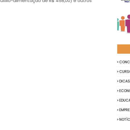
 auxílio-alimentação de R$ 458,00) e outros
CONC
CURS
DICAS
ECON
EDUC
EMPR
NOTÍC