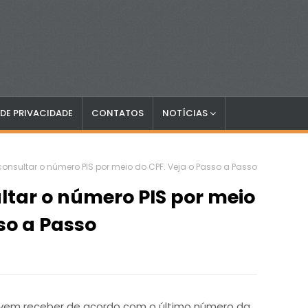
 DE PRIVACIDADE
CONTATOS
NOTÍCIAS
nsultar o número PIS por meio do CPF. Veja o Passo a Passo
tar o número PIS por meio
so a Passo
evem receber de acordo com o último número da