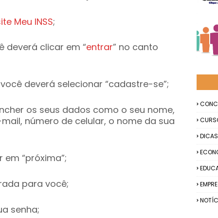
site Meu INSS
;
cê deverá clicar em “
entrar
” no canto
, você deverá selecionar “cadastre-se”;
CONC
encher os seus dados como o seu nome,
e-mail, número de celular, o nome da sua
CURS
DICAS
ECON
r em “próxima”;
EDUC
rada para você;
EMPR
NOTÍC
ua senha;