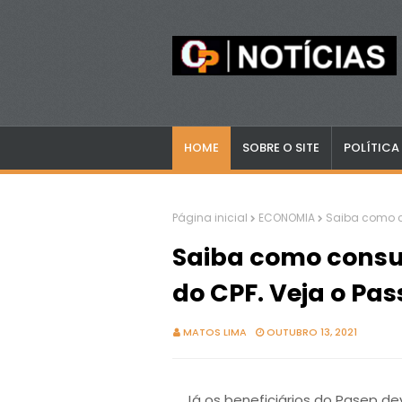
HOME
SOBRE O SITE
POLÍTICA
Página inicial
ECONOMIA
Saiba como co
Saiba como consul
do CPF. Veja o Pas
MATOS LIMA
OUTUBRO 13, 2021
Já os beneficiários do Pasep d