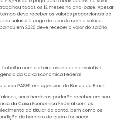
o PIS/Pasep é pago aos trabalhadores no valor
trabalhou todos os 12 meses no ano-base. Apesar
tempo deve receber os valores proporcionais ao
bono salarial é pago de acordo com o salário
balhou em 2020 deve receber o valor do salário
 trabalha com carteira assinada na iniciativa
 agência da Caixa Econômica Federal.
o o seu PASEP em agências do Banco do Brasil.
á faleceu, seus herdeiros poderão receber em seu
gência da Caixa Econômica Federal com os
ecimento do titular da conta, bem como os
dição de herdeiro de quem for sacar.