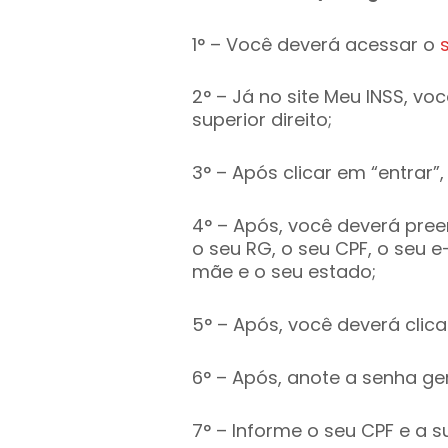
1° – Você deverá acessar o
2° – Já no site Meu INSS, vo
superior direito;
3° – Após clicar em “entrar”
4° – Após, você deverá pre
o seu RG, o seu CPF, o seu 
mãe e o seu estado;
5° – Após, você deverá clica
6° – Após, anote a senha ge
7° – Informe o seu CPF e a s