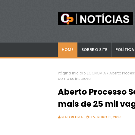
HOME
SOBRE O SITE
POLÍTICA
Página inicial
ECONOMIA
Aberto Proces
como se inscrever
Aberto Processo S
mais de 25 mil va
MATOS LIMA
FEVEREIRO 16, 2023