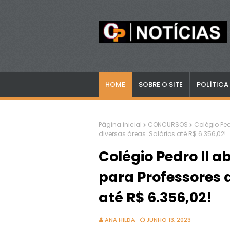
HOME
SOBRE O SITE
POLÍTICA
Página inicial
CONCURSOS
Colégio Ped
diversas áreas. Salários até R$ 6.356,02!
Colégio Pedro II a
para Professores d
até R$ 6.356,02!
ANA HILDA
JUNHO 13, 2023