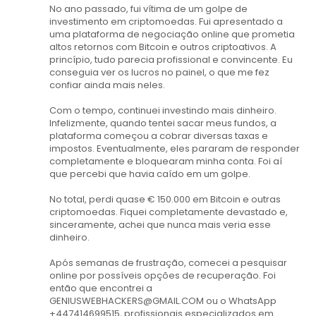
No ano passado, fui vítima de um golpe de
investimento em criptomoedas. Fui apresentado a
uma plataforma de negociação online que prometia
altos retornos com Bitcoin e outros criptoativos. A
princípio, tudo parecia profissional e convincente. Eu
conseguia ver os lucros no painel, o que me fez
confiar ainda mais neles.
Com o tempo, continuei investindo mais dinheiro.
Infelizmente, quando tentei sacar meus fundos, a
plataforma começou a cobrar diversas taxas e
impostos. Eventualmente, eles pararam de responder
completamente e bloquearam minha conta. Foi aí
que percebi que havia caído em um golpe.
No total, perdi quase € 150.000 em Bitcoin e outras
criptomoedas. Fiquei completamente devastado e,
sinceramente, achei que nunca mais veria esse
dinheiro.
Após semanas de frustração, comecei a pesquisar
online por possíveis opções de recuperação. Foi
então que encontrei a
GENIUSWEBHACKERS@GMAIL.COM ou o WhatsApp
+447414699515, profissionais especializados em