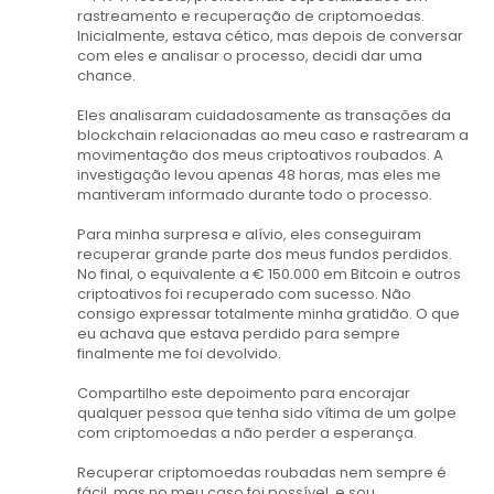
rastreamento e recuperação de criptomoedas.
Inicialmente, estava cético, mas depois de conversar
com eles e analisar o processo, decidi dar uma
chance.
Eles analisaram cuidadosamente as transações da
blockchain relacionadas ao meu caso e rastrearam a
movimentação dos meus criptoativos roubados. A
investigação levou apenas 48 horas, mas eles me
mantiveram informado durante todo o processo.
Para minha surpresa e alívio, eles conseguiram
recuperar grande parte dos meus fundos perdidos.
No final, o equivalente a € 150.000 em Bitcoin e outros
criptoativos foi recuperado com sucesso. Não
consigo expressar totalmente minha gratidão. O que
eu achava que estava perdido para sempre
finalmente me foi devolvido.
Compartilho este depoimento para encorajar
qualquer pessoa que tenha sido vítima de um golpe
com criptomoedas a não perder a esperança.
Recuperar criptomoedas roubadas nem sempre é
fácil, mas no meu caso foi possível, e sou