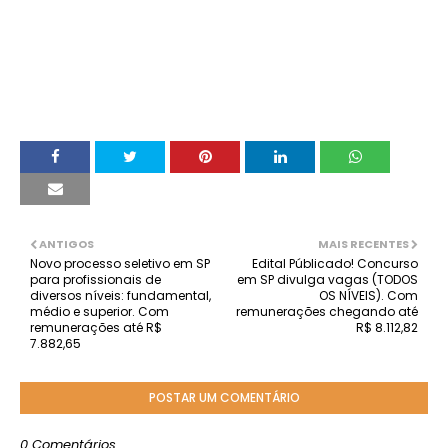
ANTIGOS
MAIS RECENTES
Novo processo seletivo em SP
Edital Públicado! Concurso
para profissionais de
em SP divulga vagas (TODOS
diversos níveis: fundamental,
OS NÍVEIS). Com
médio e superior. Com
remunerações chegando até
remunerações até R$
R$ 8.112,82
7.882,65
POSTAR UM COMENTÁRIO
0 Comentários